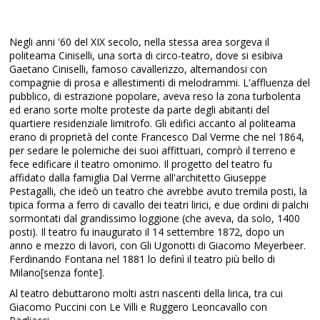
Negli anni '60 del XIX secolo, nella stessa area sorgeva il
politeama Ciniselli, una sorta di circo-teatro, dove si esibiva
Gaetano Ciniselli, famoso cavallerizzo, alternandosi con
compagnie di prosa e allestimenti di melodrammi. L'affluenza del
pubblico, di estrazione popolare, aveva reso la zona turbolenta
ed erano sorte molte proteste da parte degli abitanti del
quartiere residenziale limitrofo. Gli edifici accanto al politeama
erano di proprietà del conte Francesco Dal Verme che nel 1864,
per sedare le polemiche dei suoi affittuari, comprò il terreno e
fece edificare il teatro omonimo. Il progetto del teatro fu
affidato dalla famiglia Dal Verme all'architetto Giuseppe
Pestagalli, che ideò un teatro che avrebbe avuto tremila posti, la
tipica forma a ferro di cavallo dei teatri lirici, e due ordini di palchi
sormontati dal grandissimo loggione (che aveva, da solo, 1400
posti). Il teatro fu inaugurato il 14 settembre 1872, dopo un
anno e mezzo di lavori, con Gli Ugonotti di Giacomo Meyerbeer.
Ferdinando Fontana nel 1881 lo definì il teatro più bello di
Milano[senza fonte].
Al teatro debuttarono molti astri nascenti della lirica, tra cui
Giacomo Puccini con Le Villi e Ruggero Leoncavallo con