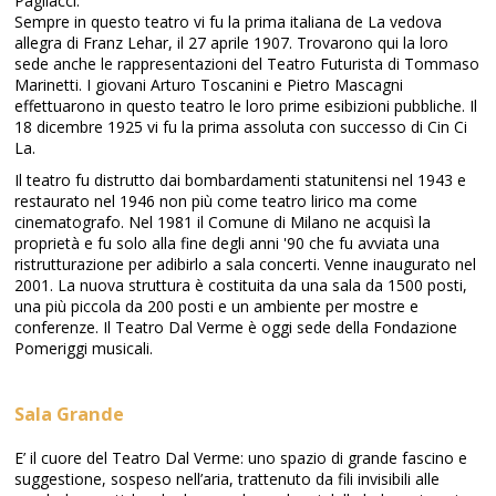
Pagliacci.
Sempre in questo teatro vi fu la prima italiana de La vedova
allegra di Franz Lehar, il 27 aprile 1907. Trovarono qui la loro
sede anche le rappresentazioni del Teatro Futurista di Tommaso
Marinetti. I giovani Arturo Toscanini e Pietro Mascagni
effettuarono in questo teatro le loro prime esibizioni pubbliche. Il
18 dicembre 1925 vi fu la prima assoluta con successo di Cin Ci
La.
Il teatro fu distrutto dai bombardamenti statunitensi nel 1943 e
restaurato nel 1946 non più come teatro lirico ma come
cinematografo. Nel 1981 il Comune di Milano ne acquisì la
proprietà e fu solo alla fine degli anni '90 che fu avviata una
ristrutturazione per adibirlo a sala concerti. Venne inaugurato nel
2001. La nuova struttura è costituita da una sala da 1500 posti,
una più piccola da 200 posti e un ambiente per mostre e
conferenze. Il Teatro Dal Verme è oggi sede della Fondazione
Pomeriggi musicali.
Sala Grande
E’ il cuore del Teatro Dal Verme: uno spazio di grande fascino e
suggestione, sospeso nell’aria, trattenuto da fili invisibili alle