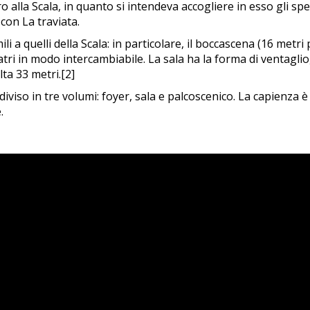
o alla Scala, in quanto si intendeva accogliere in esso gli spe
con La traviata.
 a quelli della Scala: in particolare, il boccascena (16 metri 
eatri in modo intercambiabile. La sala ha la forma di ventagl
lta 33 metri.[2]
 suddiviso in tre volumi: foyer, sala e palcoscenico. La capienza
.