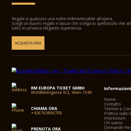
Regala a qualcuno una notte indimenticabile all’opera.
Scegli un buono regalo e lascia che scelga lo spettacolo che 
tutto in un’unica elegante esperienza.
ACQUISTA ORA
RM EUROPA TICKET GMBH
Informazion
Wohllebengasse 6/2, Wien-1040
Home
Contatto
CHIAMA ORA
Termini e Con
+436763806708
Politica sulla 
Impressum
Chi siamo
Domande freq
PRENOTA ORA