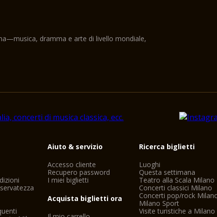
ama—musica, dramma e arte di livello mondiale,
i
Aiuto & servizio
Ricerca biglietti
Accesso cliente
Luoghi
Recupero password
Questa settimana
dizioni
I miei biglietti
Teatro alla Scala Milano
riservatezza
Concerti classici Milano
Concerti pop/rock Milan
Acquista biglietti ora
Milano Sport
uenti
Visite turistiche a Milano
Il mio carrello