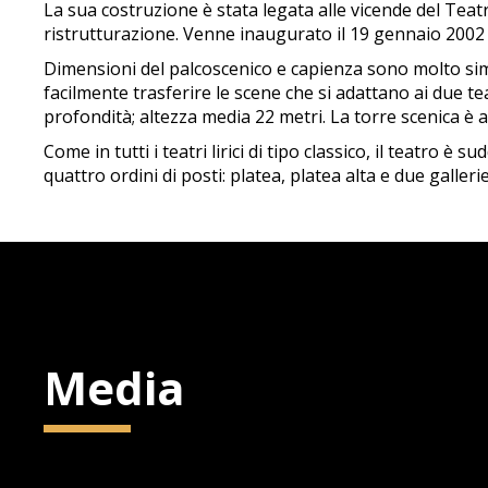
La sua costruzione è stata legata alle vicende del Teatr
ristrutturazione. Venne inaugurato il 19 gennaio 2002 
Dimensioni del palcoscenico e capienza sono molto simili
facilmente trasferire le scene che si adattano ai due t
profondità; altezza media 22 metri. La torre scenica è a
Come in tutti i teatri lirici di tipo classico, il teatro è
quattro ordini di posti: platea, platea alta e due gallerie
Media