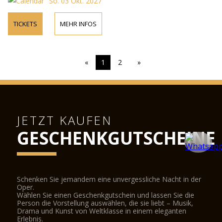
So. 03 Okt. 2027
TICKETS
MEHR INFOS
«
1
2
»
JETZT KAUFEN
GESCHENKGUTSCHEINE
Schenken Sie jemandem eine unvergessliche Nacht in der
Oper.
Wählen Sie einen Geschenkgutschein und lassen Sie die
Person die Vorstellung auswählen, die sie liebt – Musik,
Drama und Kunst von Weltklasse in einem eleganten
Erlebnis.